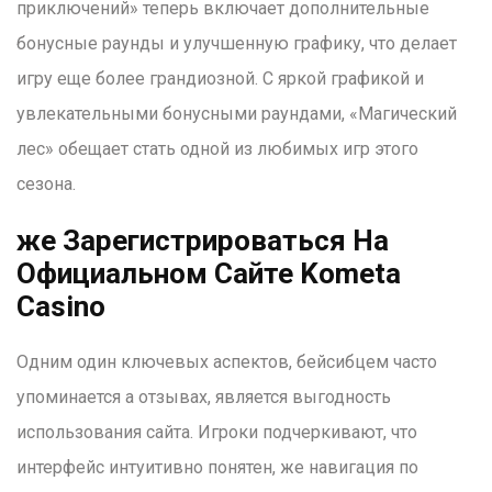
приключений» теперь включает дополнительные
бонусные раунды и улучшенную графику, что делает
игру еще более грандиозной. С яркой графикой и
увлекательными бонусными раундами, «Магический
лес» обещает стать одной из любимых игр этого
сезона.
же Зарегистрироваться На
Официальном Сайте Kometa
Casino
Одним один ключевых аспектов, бейсибцем часто
упоминается а отзывах, является выгодность
использования сайта. Игроки подчеркивают, что
интерфейс интуитивно понятен, же навигация по