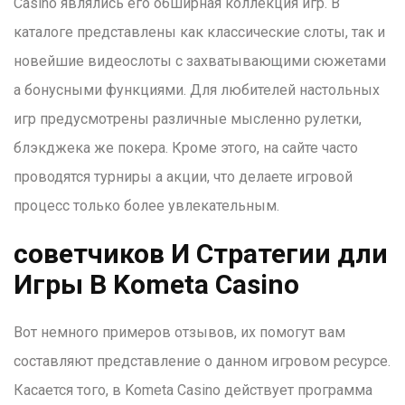
Casino являлись его обширная коллекция игр. В
каталоге представлены как классические слоты, так и
новейшие видеослоты с захватывающими сюжетами
а бонусными функциями. Для любителей настольных
игр предусмотрены различные мысленно рулетки,
блэкджека же покера. Кроме этого, на сайте часто
проводятся турниры а акции, что делаете игровой
процесс только более увлекательным.
советчиков И Стратегии дли
Игры В Kometa Casino
Вот немного примеров отзывов, их помогут вам
составляют представление о данном игровом ресурсе.
Касается того, в Kometa Casino действует программа