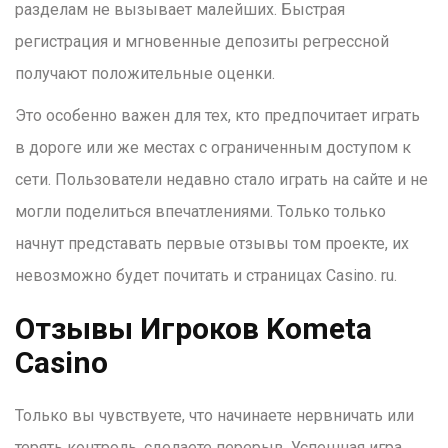
разделам не вызывает малейших. Быстрая
регистрация и мгновенные депозиты регрессной
получают положительные оценки.
Это особенно важен для тех, кто предпочитает играть
в дороге или же местах с ограниченным доступом к
сети. Пользователи недавно стало играть на сайте и не
могли поделиться впечатлениями. Только только
начнут представать первые отзывы том проекте, их
невозможно будет почитать и страницах Casino. ru.
Отзывы Игроков Kometa
Casino
Только вы чувствуете, что начинаете нервничать или
терять контроль, сделаете перерыв. Успешная игра