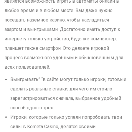
является возможность играть в автоматы онлайн в
любое время и в любом месте. Вам даже нужно
посещать наземное казино, чтобы насладиться
азартом и выигрышами. Достаточно иметь доступ к
интернету только устройство, будь же компьютер,
планшет также смартфон. Это делаете игровой
процесс возможного удобным и обыкновенным для
всех пользователей.
Выигрывать” “в сайте могут только игроки, готовые
сделать реальные ставки, дли чего им стоило
зарегистрироваться сначала, выбранное удобный
способ одного трех.
Игроки, которые только успели попробовать твои
силы в Kometa Casino, делятся своими