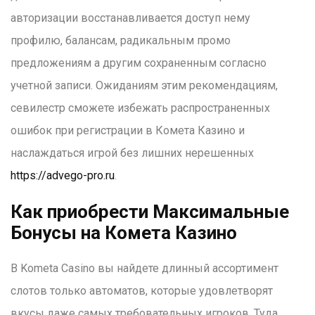
авторизации восстанавливается доступ нему
профилю, балансам, радикальным промо
предложениям а другим сохраненным согласно
учетной записи. Ожиданиям этим рекомендациям,
севилестр сможете избежать распространенных
ошибок при регистрации в Комета Казино и
наслаждаться игрой без лишних нерешенных
https://advego-pro.ru
.
Как приобрести Максимальные
Бонусы на Комета Казино
В Kometa Casino вы найдете длинный ассортимент
слотов только автоматов, которые удовлетворят
вкусы даже самых требовательных игроков. Туда