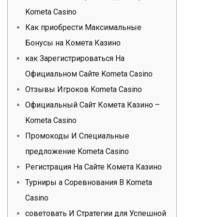
Kometa Casino
Как приобрести Максимальные
Бонусы на Комета Казино
как Зарегистрироваться На
Официальном Сайте Kometa Casino
Отзывы Игроков Kometa Casino
Официальный Сайт Комета Казино –
Kometa Casino
Промокоды И Специальные
предложение Kometa Casino
Регистрация На Сайте Комета Казино
Турниры а Соревнования В Kometa
Casino
советовать И Стратегии для Успешной