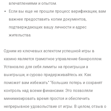
впечатлениями и опытом.
Если вы еще не прошли процесс верификации, вам
важнее предоставить копии документов,
подтверждающих вашу личности и адрес
жительства.
Одним из ключевых аспектом успешной игры в
казино является грамотное управление банкроллом.
Установлю для себя лимиты на проигрыши а
выигрыши, и сурово придерживайтесь их. Как
поможет вам избежать” “больших потерь и сохранят
контроль над всеми финансами. Это позволяли
минимизировать время простоя и обеспечить
непрерывное удовольствие от игры. В целом, отзыв о