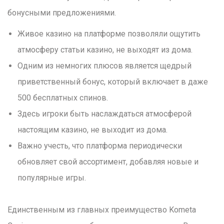
бонусными предложениями.
Живое казино на платформе позволяли ощутить
атмосферу статьи казино, не выходят из дома.
Одним из немногих плюсов является щедрый
приветственный бонус, который включает в даже
500 бесплатных спинов.
Здесь игроки быть наслаждаться атмосферой
настоящим казино, не выходит из дома.
Важно учесть, что платформа периодически
обновляет свой ассортимент, добавляя новые и
популярные игры.
Единственным из главных преимущество Kometa