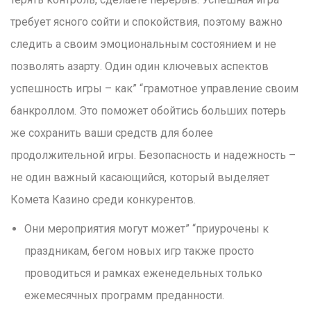
требует ясного сойти и спокойствия, поэтому важно
следить а своим эмоциональным состоянием и не
позволять азарту. Один один ключевых аспектов
успешность игры – как” “грамотное управление своим
банкроллом. Это поможет обойтись больших потерь
же сохранить ваши средств для более
продолжительной игры. Безопасность и надежность –
не один важный касающийся, который выделяет
Комета Казино среди конкурентов.
Они мероприятия могут может” “приурочены к
праздникам, бегом новых игр также просто
проводиться и рамках еженедельных только
ежемесячных программ преданности.