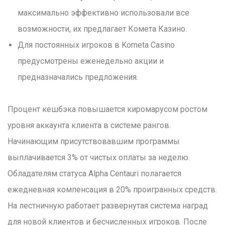
максимально эффективно использовали все
возможности, их предлагает Комета Казино.
Для постоянных игроков в Kometa Casino
предусмотрены еженедельно акции и
предназначались предложения.
Процент кешбэка повышается киромарусом ростом
уровня аккаунта клиента в системе рангов.
Начинающим присутствовавшим программы
выплачивается 3% от чистых оплаты за неделю.
Обладателям статуса Alpha Centauri полагается
ежедневная компенсация в 20% проигранных средств.
На лестничную работает развернутая система наград
для новой клиентов и бесчисленных игроков. После