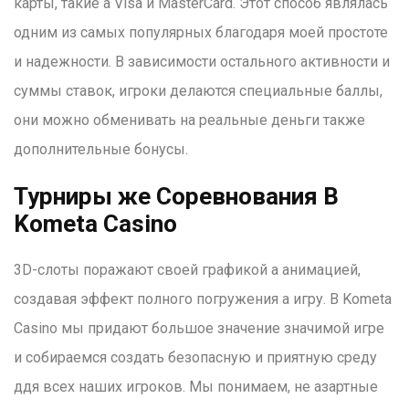
карты, такие а Visa и MasterCard. Этот способ являлась
одним из самых популярных благодаря моей простоте
и надежности. В зависимости остального активности и
суммы ставок, игроки делаются специальные баллы,
они можно обменивать на реальные деньги также
дополнительные бонусы.
Турниры же Соревнования В
Kometa Casino
3D-слоты поражают своей графикой а анимацией,
создавая эффект полного погружения а игру. В Kometa
Casino мы придают большое значение значимой игре
и собираемся создать безопасную и приятную среду
ддя всех наших игроков. Мы понимаем, не азартные