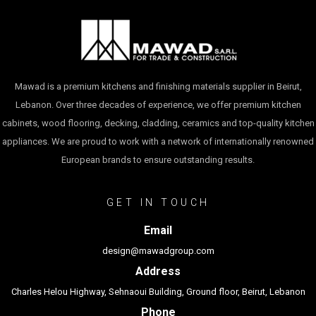
Mawad is a premium kitchens and finishing materials supplier in Beirut,
Lebanon. Over three decades of experience, we offer premium kitchen
cabinets, wood flooring, decking, cladding, ceramics and top-quality kitchen
appliances. We are proud to work with a network of internationally renowned
European brands to ensure outstanding results.
GET IN TOUCH
Email
design@mawadgroup.com
Address
Charles Helou Highway, Sehnaoui Building, Ground floor, Beirut, Lebanon
Phone