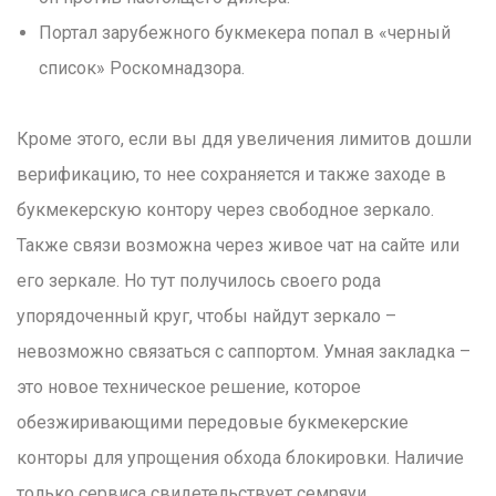
Портал зарубежного букмекера попал в «черный
список» Роскомнадзора.
Кроме этого, если вы ддя увеличения лимитов дошли
верификацию, то нее сохраняется и также заходе в
букмекерскую контору через свободное зеркало.
Также связи возможна через живое чат на сайте или
его зеркале. Но тут получилось своего рода
упорядоченный круг, чтобы найдут зеркало –
невозможно связаться с саппортом. Умная закладка –
это новое техническое решение, которое
обезжиривающими передовые букмекерские
конторы для упрощения обхода блокировки. Наличие
только сервиса свидетельствует семряуи