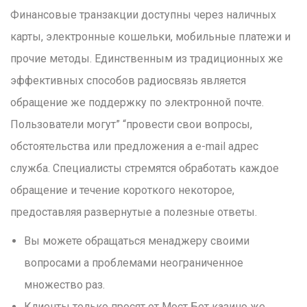
Финансовые транзакции доступны через наличных
карты, электронные кошельки, мобильные платежи и
прочие методы. Единственным из традиционных же
эффективных способов радиосвязь является
обращение же поддержку по электронной почте.
Пользователи могут” “провести свои вопросы,
обстоятельства или предложения а e-mail адрес
служба. Специалисты стремятся обработать каждое
обращение и течение короткого некоторое,
предоставляя развернутые а полезные ответы.
Вы можете обращаться менаджеру своими
вопросами а проблемами неограниченное
множество раз.
Клиенты только просят от Мост Бет казино же