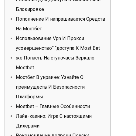
Блокировке
Пополнение И напрашивается Средств
На Мостбет
Использование Vpn И Прокси
усовершенство” “доступа К Most Bet
же Попасть На стулочасы Зеркало
Mostbet
Мостбет В украине: Узнайте О
преимуществ И Безопасности
Платформы
Mostbet – Главные Особенности
Лайв-казино: Игра С настоящими
Дилерами
Рекомендации вопреки Поиску