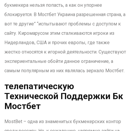
букмекера нельзя попасть, а как он упорнее
блокируется. В Мостбет Украина разрешенная страна, а
вот те другие” “испытывают проблемы с доступом к
сайту. Киромарусом этим сталкиваются игроки из
Нидерландов, США и прочих европы, где также
жестко относятся к игорной деятельности. Существуют
экспериентальные обойти данное ограничение, а
самым популярным из них являлась зеркало Мостбет.
телепатическую
Технической Поддержки Бк
Мостбет
MostBet – одна из знаменитых букмекерских контор
среди россиян. Но, к сожалению, напрямую зайти на