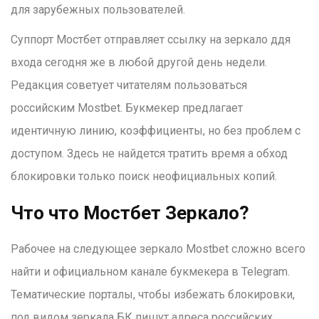
для зарубежных пользователей.
Суппорт Мостбет отправляет ссылку на зеркало ддя
входа сегодня же в любой другой день недели.
Редакция советует читателям пользоваться
российским Mostbet. Букмекер предлагает
идентичную линию, коэффициенты, но без проблем с
доступом. Здесь не найдется тратить время а обход
блокировки только поиск неофициальных копий.
Что что Мостбет Зеркало?
Рабочее на следующее зеркало Mostbet сложно всего
найти и официальном канале букмекера в Telegram.
Тематические порталы, чтобы избежать блокировки,
под видом зеркала БК пишут адреса российских