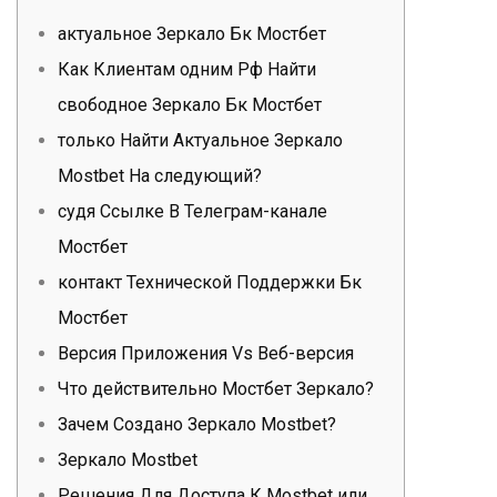
актуальное Зеркало Бк Мостбет
Как Клиентам одним Рф Найти
свободное Зеркало Бк Мостбет
только Найти Актуальное Зеркало
Mostbet На следующий?
судя Ссылке В Телеграм-канале
Мостбет
контакт Технической Поддержки Бк
Мостбет
Версия Приложения Vs Веб-версия
Что действительно Мостбет Зеркало?
Зачем Создано Зеркало Mostbet?
Зеркало Mostbet
Решения Для Доступа К Mostbet или