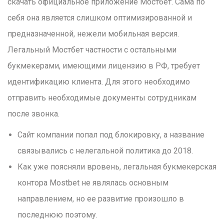
скачать официальное приложение Мостбет. Сама по
себя она является слишком оптимизированной и
предназначенной, нежели мобильная версия.
Легальный Мостбет частности с остальными
букмекерами, имеющими лицензию в РФ, требует
идентификацию клиента. Для этого необходимо
отправить необходимые документы сотрудникам
после звонка.
Сайт компании попал под блокировку, а название
связывались с нелегальной политика до 2018.
Как уже поясняли вровень, легальная букмекерская
контора Mostbet не являлась основным
направлением, но ее развитие произошло в
последнюю поэтому.