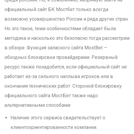
официальный сайт БК Мостбет только всегда
возможно усовершенство России и ряда других стран.
Но это такое, теми особенностями обладает была
методика и насколько это безопасно тогда рассмотрим
в обзоре. Функция запасного сайта MostBet —
обходных блокировки провайдерами. Резервный
ресурс также понадобится, если официальный сайт не
работает из-за сильного наплыва игроков или в
окончания технических работ. Стороной блокировку
официального сайта МостБет также надо
альтернативными способами.
Наличие этого сервиса свидетельствует о
клиентоориентированности компании.