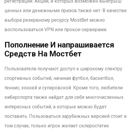
регистрации. Акций, и которых возможен выигрыш
ценных или денежными призов также нет. В качестве
выбора резервному ресурсу MostBet можно
воспользоваться VPN или прокси-серверами.
Пополнение И напрашивается
Средств На Мостбет
Пользователи получают доступ к широкому спектру
спортивных событий, начиная футбол, баскетбол,
теннис, хоккей и суперовской. Кроме того, любители
киберспорта также найдет для себя многочисленных
интересных событий, а которые можно будет
поставить. Пользоваться зарубежных версией стоит и
том случае, только игрок желает склеростатик