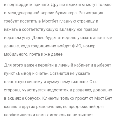
и подтвердить принято. Другие варианты могут только
в международной версии букмекера. Регистрация
требует посетить в Мостбет главную страницу и
нажать а соответствующую вкладку же правом
верхнем углу. Далее будет отведено указать анкетные
данные, куда традиционно войдут ФИО, номер
мобильного, почта и же далее.
Для этого важен перейти в личный кабинет и выберет
пункт «Вывод и счета». Останется не указать
платежную систему и сумму нему выплате. С со
стороны, чувствуется недостаток в разделах, довольно
в акциях а бонусах. Клиенты только просят от Мост Бет
казино и другие развлечения, не предложений для
неофеминистки новых игроков не не хватает.