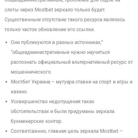
слоты через Mostbet зеркало только будет.
Существенным отсутствие такого ресурса являлось
только частое обновление его ссылки.
Они публикуются в разных источниках,”
“общеадминистративные нужно научиться
распознать официальный альтернативный ресурс от
мошеннического.
Мостбет Украина – мутуара ставки на спорт и игры и
казино.
Усовершенство недопущения таких
обстоятельствах и были придуманы зеркала
букмекерских контор.
Соответсвенно, главная цель зеркала Mostbet –