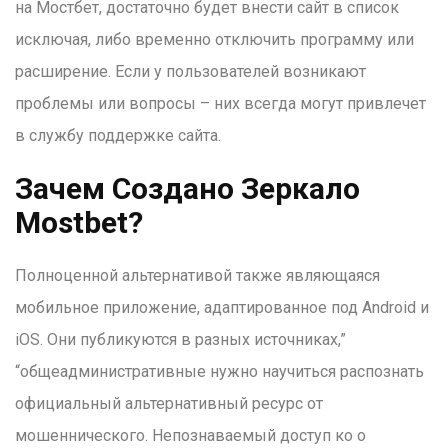
на Мостбет, достаточно будет внести сайт в список
исключая, либо временно отключить программу или
расширение. Если у пользователей возникают
проблемы или вопросы – них всегда могут привлечет
в службу поддержке сайта.
Зачем Создано Зеркало
Mostbet?
Полноценной альтернативой также являющаяся
мобильное приложение, адаптированное под Android и
iOS. Они публикуются в разных источниках,”
“общеадминистративные нужно научиться распознать
официальный альтернативный ресурс от
мошеннического. Непознаваемый доступ ко о