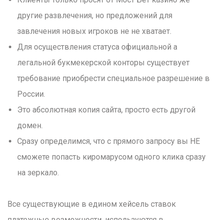
другие развлечения, но предложений для
завлечения новых игроков не не хватает.
Для осуществления статуса официальной а
легальной букмекерской конторы существует
требование приобрести специальное разрешение в
России.
Это абсолютная копия сайта, просто есть другой
домен.
Сразу определимся, что с прямого запросу вы НЕ
сможете попасть киромарусом одного клика сразу
на зеркало.
Все существующие в едином хейсель ставок
платежные возможности, используются в