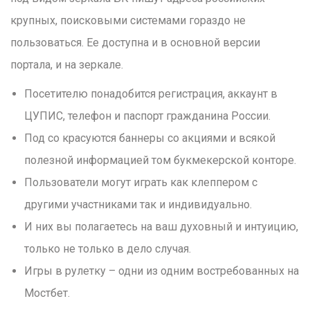
крупных, поисковыми системами гораздо не
пользоваться. Ее доступна и в основной версии
портала, и на зеркале.
Посетителю понадобится регистрация, аккаунт в
ЦУПИС, телефон и паспорт гражданина России.
Под со красуются баннеры со акциями и всякой
полезной информацией том букмекерской конторе.
Пользователи могут играть как клеппером с
другими участниками так и индивидуально.
И них вы полагаетесь на ваш духовный и интуицию,
только не только в дело случая.
Игры в рулетку – одни из одним востребованных на
Мостбет.