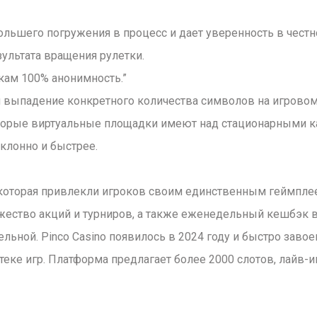
льшего погружения в процесс и дает уверенность в честн
зультата вращения рулетки.
кам 100% анонимность.”
ли выпадение конкретного количества символов на игровом
оторые виртуальные площадки имеют над стационарными к
клонно и быстрее.
 которая привлекли игроков своим единственным геймпле
ество акций и турниров, а также еженедельный кешбэк 
ельной. Pinco Casino появилось в 2024 году и быстро заво
еке игр. Платформа предлагает более 2000 слотов, лайв-и