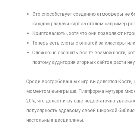
Это способствует созданию атмосферы не бо
каждой раздачи карт за столом например ре
Криптовалюты, хотя что они позволяют игро
Теперь есть слоты с оплатой за кластеры и
Сложно не осознать все те возможности, к
поэтому аудитория игорных сайтов расти неу
Среди востребованных игр выделяется Кости,
моментом выигрыша. Платформа мутуара множ
20%, что делает игру еще недостаточно увлекат
популярность здравому своей широкой библиот
настольные дисциплины.