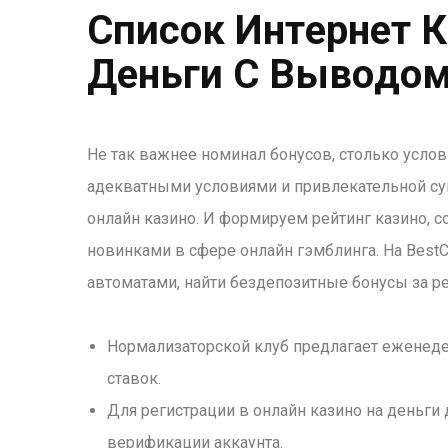
Cпиcoк Интepнeт 
Дeньги C Вывoдo
Не так важнее номинал бонусов, столько усл
адекватными условиями и привлекательной сум
онлайн казино. И формируем рейтинг казино, 
новинками в сфере онлайн гэмблинга. На Best
автоматами, найти бездепозитные бонусы за рег
Нормализаторской клуб предлагает еженеде
ставок.
Для регистрации в онлайн казино на деньги
верификации аккаунта.