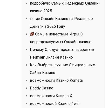
подробную Самых Надежных Онлайн-
казино 2025
такие Онлайн Казино на Реальные
Деньги а 2025 Году
Самые известные Игры В
непредсказуемых Онлайн-казино
Почему Следует проанализировать
Рейтинг Онлайн Казино
Как Выбрать лучшие Официальные
Сайты Казино
возможности Казино Kometa
Daddy Casino
возможности Казино Х
возможностей Казино 1win