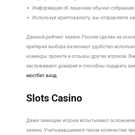
Информация об лицензии обычно собранная в
Используя криптовалюту, вы отправляете кв
Данный рейтинг казино России сделан на осно
критерии выбора включают удобство использ
команды проекта и отзывы других игроков. В
заслуживают доверия и способны подарить вам
мостбет вход
.
Slots Casino
Даже знающие игроки испытывают осложнения 
казино. Учитывавшимися таком количестве пр