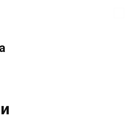
 MATERIALS
PORTFOLIO
CONTACT US
а
ии