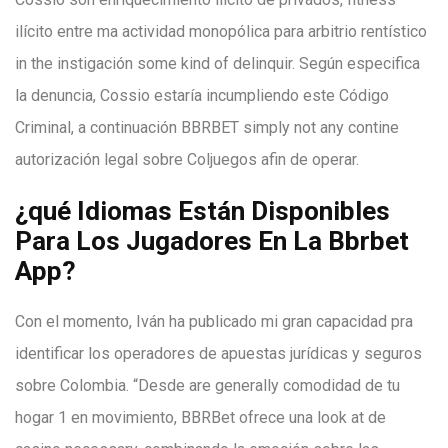
ilícito entre ma actividad monopólica para arbitrio rentístico
in the instigación some kind of delinquir. Según especifica
la denuncia, Cossio estaría incumpliendo este Código
Criminal, a continuación BBRBET simply not any contine
autorización legal sobre Coljuegos afin de operar.
¿qué Idiomas Están Disponibles
Para Los Jugadores En La Bbrbet
App?
Con el momento, Iván ha publicado mi gran capacidad pra
identificar los operadores de apuestas jurídicas y seguros
sobre Colombia. “Desde are generally comodidad de tu
hogar 1 en movimiento, BBRBet ofrece una look at de