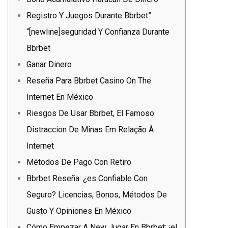
Registro Y Juegos Durante Bbrbet”
“[newline]seguridad Y Confianza Durante
Bbrbet
Ganar Dinero
Reseña Para Bbrbet Casino On The
Internet En México
Riesgos De Usar Bbrbet, El Famoso
Distraccion De Minas Em Relação À
Internet
Métodos De Pago Con Retiro
Bbrbet Reseña: ¿es Confiable Con
Seguro? Licencias, Bonos, Métodos De
Gusto Y Opiniones En México
Cómo Empezar A New Jugar En Bbrbet: ¡el