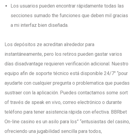
Los usuarios pueden encontrar rápidamente todas las
secciones sumado the funciones que deben mil gracias
a mi interfaz bien diseñada.
Los depósitos ze acreditan alrededor para
instantáneamente, pero los retiros pueden gastar varios
días disadvantage requieren verificación adicional. Nuestro
equipo afin de soporte técnico está disponible 24/7″ “pour
ayudarte con cualquier pregunta o problematica que puedas
sustraer con la aplicación. Puedes contactarnos some sort
of través de speak en vivo, correo electrónico o durante
teléfono para tener asistencia rápida con efectiva. BBRbet
On-line casino es un asilo para los” “entusiastas del casino,
ofreciendo una jugabilidad sencilla para todos,