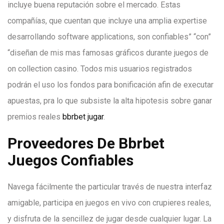
incluye buena reputación sobre el mercado. Estas
compañías, que cuentan que incluye una amplia expertise
desarrollando software applications, son confiables” “con”
“diseñan de mis mas famosas gráficos durante juegos de
on collection casino. Todos mis usuarios registrados
podrán el uso los fondos para bonificación afin de executar
apuestas, pra lo que subsiste la alta hipotesis sobre ganar
premios reales
bbrbet jugar
.
Proveedores De Bbrbet
Juegos Confiables
Navega fácilmente the particular través de nuestra interfaz
amigable, participa en juegos en vivo con crupieres reales,
y disfruta de la sencillez de jugar desde cualquier lugar. La