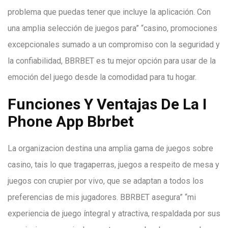
problema que puedas tener que incluye la aplicación. Con
una amplia selección de juegos para” “casino, promociones
excepcionales sumado a un compromiso con la seguridad y
la confiabilidad, BBRBET es tu mejor opción para usar de la
emoción del juego desde la comodidad para tu hogar.
Funciones Y Ventajas De La I
Phone App Bbrbet
La organizacion destina una amplia gama de juegos sobre
casino, tais lo que tragaperras, juegos a respeito de mesa y
juegos con crupier por vivo, que se adaptan a todos los
preferencias de mis jugadores. BBRBET asegura” “mi
experiencia de juego íntegral y atractiva, respaldada por sus