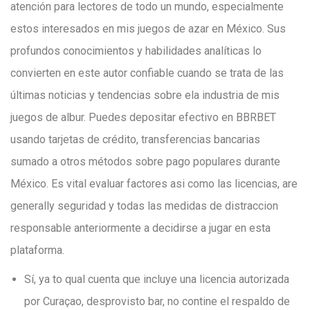
atención para lectores de todo un mundo, especialmente
estos interesados en mis juegos de azar en México. Sus
profundos conocimientos y habilidades analíticas lo
convierten en este autor confiable cuando se trata de las
últimas noticias y tendencias sobre ela industria de mis
juegos de albur. Puedes depositar efectivo en BBRBET
usando tarjetas de crédito, transferencias bancarias
sumado a otros métodos sobre pago populares durante
México. Es vital evaluar factores asi como las licencias, are
generally seguridad y todas las medidas de distraccion
responsable anteriormente a decidirse a jugar en esta
plataforma.
Sí, ya to qual cuenta que incluye una licencia autorizada
por Curaçao, desprovisto bar, no contine el respaldo de