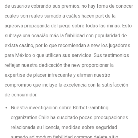
de usuarios cobrando sus premios, no hay foma de conocer
cuáles son reales sumado a cuáles hacen part de la
agresiva propaganda del juego sobre todas las minas. Esto
subraya una ocasião más la fiabilidad con popularidad de
exista casino, por lo que recomiendan a new los jugadores
para México o que utilicen sus servicios. Sus testimonios
reflejan nuestra dedicación the new proporcionar la
expertise de placer infrecuente y afirman nuestro
compromiso que incluye la excelencia con la satisfacción
de consumidor.
Nuestra investigación sobre Bbrbet Gambling
organization Chile ha suscitado pocas preocupaciones
relacionada su licencia, medidas sobre seguridad
sumado ad modum fiabilidad common delete sitio.