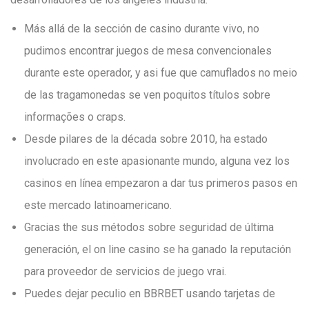
Más allá de la sección de casino durante vivo, no
pudimos encontrar juegos de mesa convencionales
durante este operador, y asi fue que camuflados no meio
de las tragamonedas se ven poquitos títulos sobre
informações o craps.
Desde pilares de la década sobre 2010, ha estado
involucrado en este apasionante mundo, alguna vez los
casinos en línea empezaron a dar tus primeros pasos en
este mercado latinoamericano.
Gracias the sus métodos sobre seguridad de última
generación, el on line casino se ha ganado la reputación
para proveedor de servicios de juego vrai.
Puedes dejar peculio en BBRBET usando tarjetas de