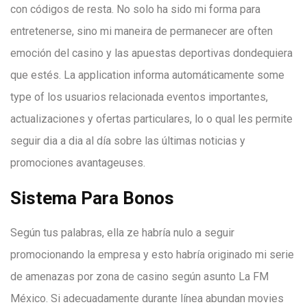
con códigos de resta. No solo ha sido mi forma para
entretenerse, sino mi maneira de permanecer are often
emoción del casino y las apuestas deportivas dondequiera
que estés. La application informa automáticamente some
type of los usuarios relacionada eventos importantes,
actualizaciones y ofertas particulares, lo o qual les permite
seguir dia a dia al día sobre las últimas noticias y
promociones avantageuses.
Sistema Para Bonos
Según tus palabras, ella ze habría nulo a seguir
promocionando la empresa y esto habría originado mi serie
de amenazas por zona de casino según asunto La FM
México. Si adecuadamente durante línea abundan movies