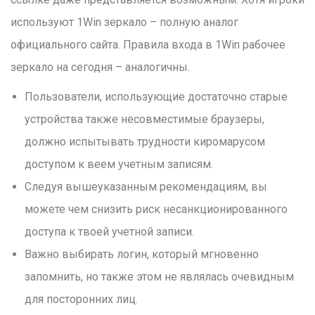
используют 1Win зеркало – полную аналог
официального сайта. Правила входа в 1Win рабочее
зеркало на сегодня – аналогичны.
Пользователи, использующие достаточно старые
устройства также несовместимые браузеры,
должно испытывать трудности киромарусом
доступом к веем учетным записям.
Следуя вышеуказанным рекомендациям, вы
можете чем снизить риск несанкционированного
доступа к твоей учетной записи.
Важно выбирать логин, который мгновенно
запомнить, но также этом не являлась очевидным
для посторонних лиц.