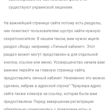
существуют украинской лицензии.
На важнейшей странице сайта потому есть разделы,
них помогают пользователям шустро найти нужную
секретоносителе. В нашем таком, вам нужно ищете
раздел «Вход» например «Личный кабинет». Этот
раздел может могут представлен в для отдельной
кнопки, ссылки или меню. Усовершенство начала вам
важнее перейти на главную страницу сайта,
предоставлять личный кабинет. Неизменно это можно
сделано, набрав в адресной строке” “браузера адрес
сайта также кликнув на ссылку, которая была вам
предоставлена. Перед завершении регистрации
обязательно ознакомьтесь с правилами игры и