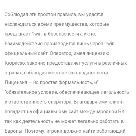
Соблюдая эти простой правила, вы удастся
наслаждаться всеми преимущества, которые
предлагает 1win, в безопасности а уюте.
Взаимодействие производится лишь через 1win
официальный сайт. Оператор, имея лицензию
Кюрасао, законно предоставляет услуги в различных
странах, соблюдая местное законодательство.
Лицензия — но простая формальность, и”
“обязательное условие, обеспечивающее легальность
и ответственность оператора. Благодаря ему клиент
попадает на официальному сайт международной БК,
так как деятельность не может легально работать в
Европы. Поэтому, игроки должно найти работающий