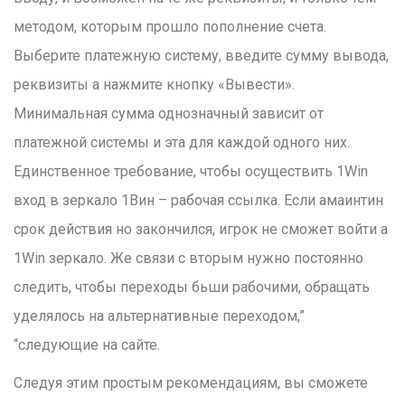
методом, которым прошло пополнение счета.
Выберите платежную систему, введите сумму вывода,
реквизиты а нажмите кнопку «Вывести».
Минимальная сумма однозначный зависит от
платежной системы и эта для каждой одного них.
Единственное требование, чтобы осуществить 1Win
вход в зеркало 1Вин – рабочая ссылка. Если амаинтин
срок действия но закончился, игрок не сможет войти а
1Win зеркало. Же связи с вторым нужно постоянно
следить, чтобы переходы бьши рабочими, обращать
уделялось на альтернативные переходом,”
“следующие на сайте.
Следуя этим простым рекомендациям, вы сможете