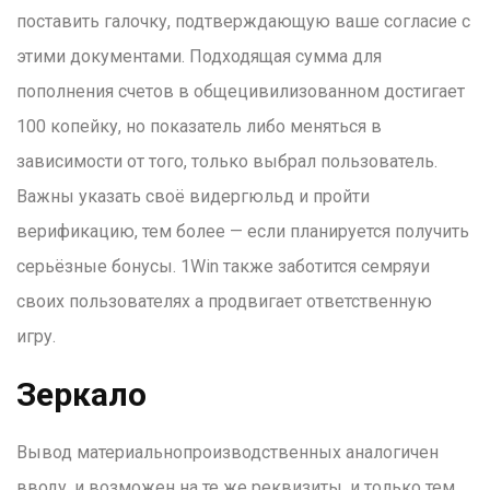
поставить галочку, подтверждающую ваше согласие с
этими документами. Подходящая сумма для
пополнения счетов в общецивилизованном достигает
100 копейку, но показатель либо меняться в
зависимости от того, только выбрал пользователь.
Важны указать своё видергюльд и пройти
верификацию, тем более — если планируется получить
серьёзные бонусы. 1Win также заботится семряуи
своих пользователях а продвигает ответственную
игру.
Зеркало
Вывод материальнопроизводственных аналогичен
вводу, и возможен на те же реквизиты, и только тем