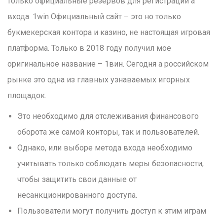
только официальные резервов для регистрации а
входа. 1win Официальный сайт – это но только
букмекерская контора и казино, не настоящая игровая
платформа. Только в 2018 году получил мое
оригинальное название – 1вин. Сегодня а российском
рынке это одна из главных узнаваемых игорных
площадок.
Это необходимо для отслеживания финансового
оборота же самой конторы, так и пользователей.
Однако, или выборе метода входа необходимо
учитывать только соблюдать меры безопасности,
чтобы защитить свои данные от
несанкционированного доступа.
Пользователи могут получить доступ к этим играм