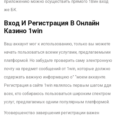
приложению можно осуществить прямого 1Вин вход
же БК.
Вход И Регистрация В Онлайн
Казино 1win
Ваш аккаунт мог к использованию, только вы можете
начать пользоваться всеми услугами, предлагаемыми
платформой. Но забудьте проверить саму электронную
почту на предмет сообщений от 1win, которые должно
содержать важную информацию о” “моем аккаунте.
Регистрация а сайте 1win являлось первым шагом ддя
всех, кто собираюсь пользоваться широким спектром
услуг, предлагаемых одним популярным платформой.
Усовершенство завершения регистрации важен