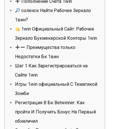
Пополнение Счета 1win
соленск Найти Рабочее Зеркало
1вин?
1win Официальный Сайт: Рабочее
Зеркало Букмекерской Конторы 1win
Преимущества только
Недостатки Бк 1вин
Шаг 1 Как Зарегистрироваться на
Сайте 1win
Игры 1win официальный С Тематикой
Зомби
Регистрация В Бк Betwinner: Как
пройти И Получить Бонус На Первый
обналичил