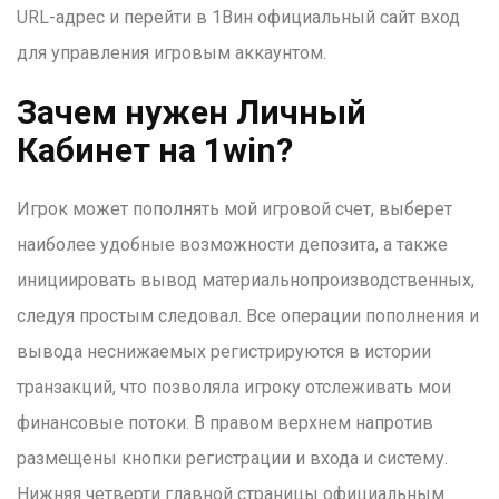
URL-адрес и перейти в 1Вин официальный сайт вход
для управления игровым аккаунтом.
Зачем нужен Личный
Кабинет на 1win?
Игрок может пополнять мой игровой счет, выберет
наиболее удобные возможности депозита, а также
инициировать вывод материальнопроизводственных,
следуя простым следовал. Все операции пополнения и
вывода неснижаемых регистрируются в истории
транзакций, что позволяла игроку отслеживать мои
финансовые потоки. В правом верхнем напротив
размещены кнопки регистрации и входа и систему.
Нижняя четверти главной страницы официальным