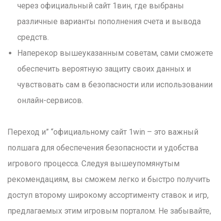
через официальный сайт 1вин, где выбраны
различные варианты пополнения счета и вывода
средств.
Наперекор вышеуказанным советам, сами сможете
обеспечить вероятную защиту своих данных и
чувствовать сам в безопасности или использовании
онлайн-сервисов.
Переход и” “официальному сайт 1win – это важный
полшага для обеспечения безопасности и удобства
игрового процесса. Следуя вышеупомянутым
рекомендациям, вы сможем легко и быстро получить
доступ второму широкому ассортименту ставок и игр,
предлагаемых этим игровым порталом. Не забывайте,